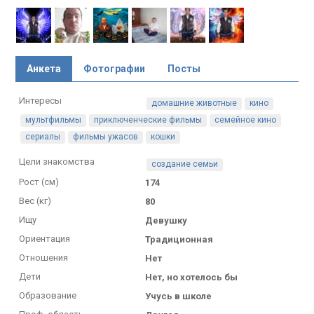
Анкета
Фотографии
Посты
Интересы
домашние животные
кино
мультфильмы
приключенческие фильмы
семейное кино
сериалы
фильмы ужасов
кошки
Цели знакомства
создание семьи
Рост (см)
174
Вес (кг)
80
Ищу
Девушку
Ориентация
Традиционная
Отношения
Нет
Дети
Нет, но хотелось бы
Образование
Учусь в школе