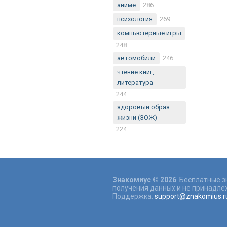
аниме
286
психология
269
компьютерные игры
248
автомобили
246
чтение книг,
литература
244
здоровый образ
жизни (ЗОЖ)
224
Знакомиус © 2026
. Бесплатные 
получения данных и не принадлеж
Поддержка:
support@znakomius.r