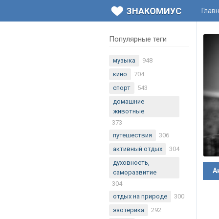
ЗНАКОМИУС
Глав
Популярные теги
музыка
948
кино
704
спорт
543
домашние
животные
373
путешествия
306
активный отдых
304
духовность,
А
саморазвитие
304
отдых на природе
300
эзотерика
292