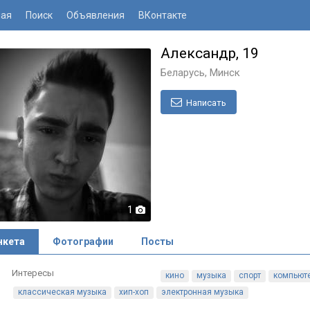
ная
Поиск
Объявления
ВКонтакте
Александр, 19
Беларусь, Минск
Написать
1
нкета
Фотографии
Посты
Интересы
кино
музыка
спорт
компьют
классическая музыка
хип-хоп
электронная музыка