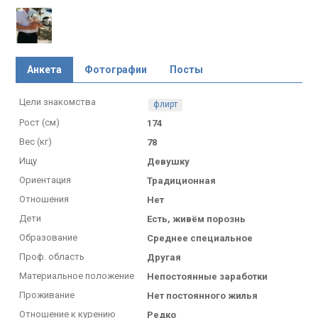
Анкета
Фотографии
Посты
Цели знакомства
флирт
Рост (см)
174
Вес (кг)
78
Ищу
Девушку
Ориентация
Традиционная
Отношения
Нет
Дети
Есть, живём порознь
Образование
Среднее специальное
Проф. область
Другая
Материальное положение
Непостоянные заработки
Проживание
Нет постоянного жилья
Отношение к курению
Редко