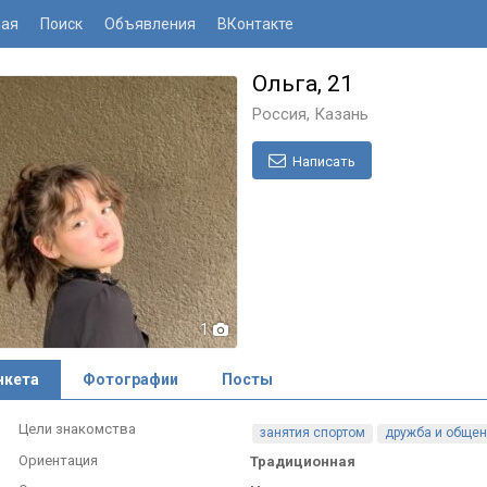
ная
Поиск
Объявления
ВКонтакте
Ольга, 21
Россия, Казань
Написать
1
нкета
Фотографии
Посты
Цели знакомства
занятия спортом
дружба и обще
Ориентация
Традиционная