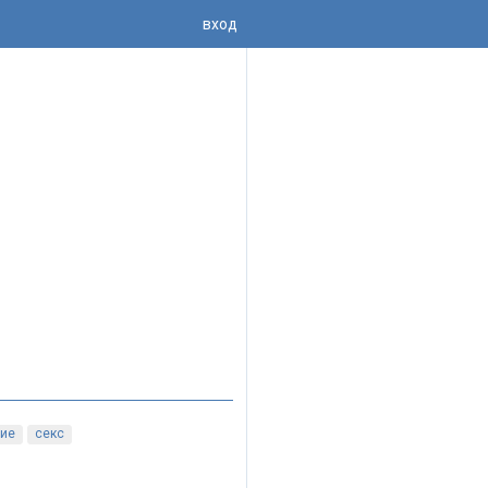
вход
ние
секс