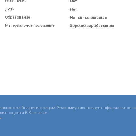
Отношения
Нет
Дети
Нет
Образование
Неполное высшее
Материальное положение
Хорошо зарабатываю
знакомства без регистрации. Знакомиус использует официальное о
ит соцсети В Контакте.
u