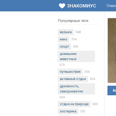
ЗНАКОМИУС
Глав
Популярные теги
музыка
948
кино
704
спорт
543
домашние
животные
373
путешествия
306
активный отдых
304
духовность,
А
саморазвитие
304
отдых на природе
300
эзотерика
292