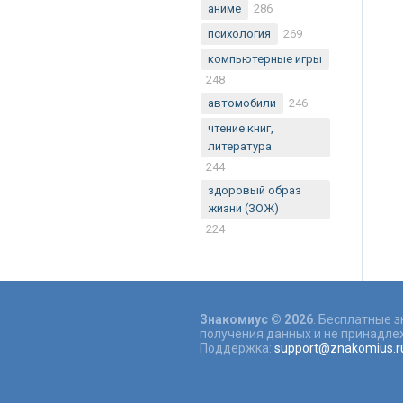
аниме
286
психология
269
компьютерные игры
248
автомобили
246
чтение книг,
литература
244
здоровый образ
жизни (ЗОЖ)
224
Знакомиус © 2026
. Бесплатные 
получения данных и не принадлеж
Поддержка:
support@znakomius.r