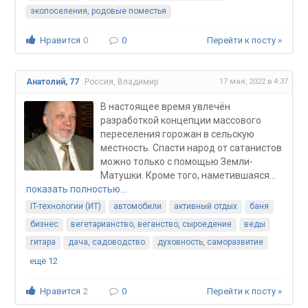
экопоселения, родовые поместья
Нравится
0
0
Перейти к посту »
17 мая, 2022 в 4:37
Анатолий, 77
Россия, Владимир
В настоящее время увлечён
разработкой концепции массового
переселения горожан в сельскую
местность. Спасти народ от сатанистов
можно только с помощью Земли-
Матушки. Кроме того, наметившаяся...
показать полностью…
IT-технологии (ИТ)
автомобили
активный отдых
баня
бизнес
вегетарианство, веганство, сыроедение
веды
гитара
дача, садоводство
духовность, саморазвитие
ещё 12
Нравится
2
0
Перейти к посту »