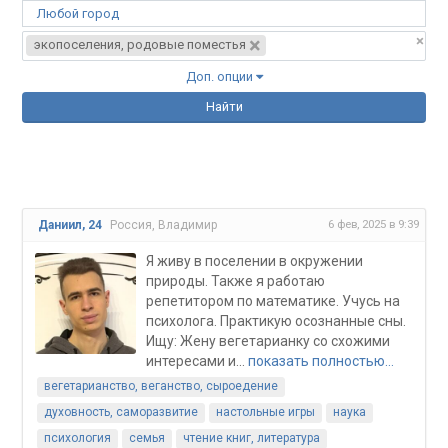
Любой город
×
×
экопоселения, родовые поместья
Доп. опции
Найти
6 фев, 2025 в 9:39
Даниил, 24
Россия, Владимир
Я живу в поселении в окружении
природы. Также я работаю
репетитором по математике. Учусь на
психолога. Практикую осознанные сны.
Ищу: Жену вегетарианку со схожими
интересами и...
показать полностью…
вегетарианство, веганство, сыроедение
духовность, саморазвитие
настольные игры
наука
психология
семья
чтение книг, литература