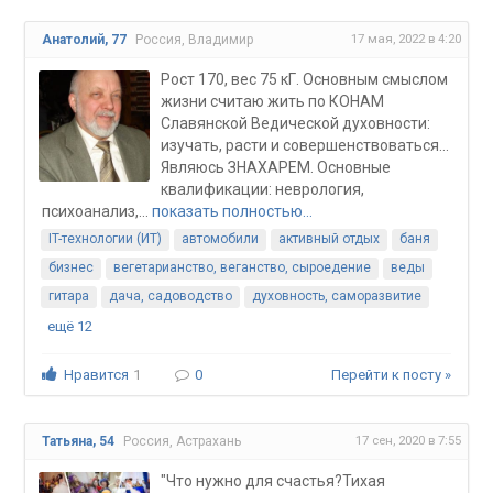
17 мая, 2022 в 4:20
Анатолий, 77
Россия, Владимир
Рост 170, вес 75 кГ. Основным смыслом
жизни считаю жить по КОНАМ
Славянской Ведической духовности:
изучать, расти и совершенствоваться...
Являюсь ЗНАХАРЕМ. Основные
квалификации: неврология,
психоанализ,...
показать полностью…
IT-технологии (ИТ)
автомобили
активный отдых
баня
бизнес
вегетарианство, веганство, сыроедение
веды
гитара
дача, садоводство
духовность, саморазвитие
ещё 12
Нравится
1
0
Перейти к посту »
17 сен, 2020 в 7:55
Татьяна, 54
Россия, Астрахань
"Что нужно для счастья?Тихая