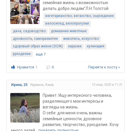
семейная жизнь с возможностью
делать добро людям"Л.Н.Толстой
вегетарианство, веганство, сыроедение
велосипед, велопрогулки
дача, садоводство
домашние животные
духовность, саморазвитие
живопись, искусство
здоровый образ жизни (ЗОЖ)
караоке
кулинария
рукоделие
ещё 7
Нравится
1
0
Перейти к посту »
10 мар, 2020 в 11:21
Ирина, 25
Украина, Киев
Привет. Ищу интересного человека,
разделяющего мои интересы и
взгляды на жизнь.
О себе: для меня очень важны
семейные ценности, духовное
развитие, творчество, рукоделие. Хочу
много детей...
показать полностью…