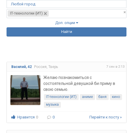
Любой город
×
×
IT-технологии (ИТ)
Доп. опции
Найти
7 сен в 2:13
Василий, 42
Россия, Тверь
Желаю познакомиться с
состоятельной девушкой би приму в
свою семью.
IT-технологии (ИТ)
аниме
баня
кино
музыка
Нравится
0
0
Перейти к посту »