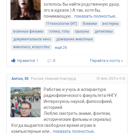
хотелось бы найти родственную душу,
это в идеале.) А так, хотя бы,
понимающую...
показать полностью…
IT-технологии (ИТ)
боевики
вестерны
военные фильмы
готика, готы
грызуны
детективы
документальное кино
домашние животные
живопись, искусство
ещё 26
Нравится
1
0
Перейти к посту »
20 фев, 2023 в 4:25
Антон, 30
Россия, Нижний Новгород
Работаю и учусь в аспирантуре
радиофизического факультета ННГУ.
Интересуюсь наукой, философией,
историей.
Люблю смотреть аниме, фэнтези,
исторические фильмы и сериалы)
Когда выдается свободное время играю в
компьютерные или...
показать полностью…