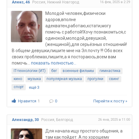
16 фев, 2025 в 2:29
Алекс, 46
Россия, Нижний Новгород
Молодой человек,физически
здоров,вполне
адекватен,работаю,кстати,могу
помочь с работой!Хочу познакомться,с
одинокой,молодой,девушкой,
(женщиной),для серьёзных отношений!
В общем-девушки,пишите мне на Эл.почту !!! Обо всех
своих проблемах,пишите,а я постораюсь,всем вам
помочь...
показать полностью…
IT-технологии (ИТ)
бег
военные фильмы
гимнастика
кино
музыка
популярная музыка
прогулки
свинг
спорт
ещё 3
Нравится
1
0
Перейти к посту »
26 янв, 2025 в 11:00
Александр, 30
Россия, Белгород
Для начала ищу простого общения, а
там как пойдет. А по хорошему