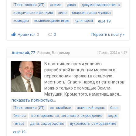
IT-технологии (ИТ)
аниме
джаз
документальное кино
исторические фильмы
кино
классическая музыка
комедии
компьютерные игры
кулинария
ещё 19
Нравится
0
0
Перейти к посту »
17 мая, 2022 в 4:37
Анатолий, 77
Россия, Владимир
В настоящее время увлечён
разработкой концепции массового
переселения горожан в сельскую
местность. Спасти народ от сатанистов
можно только с помощью Земли-
Матушки. Кроме того, наметившаяся...
показать полностью…
IT-технологии (ИТ)
автомобили
активный отдых
баня
бизнес
вегетарианство, веганство, сыроедение
веды
гитара
дача, садоводство
духовность, саморазвитие
ещё 12