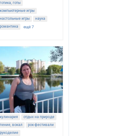
готика, готы
компьютерные игры
настольные игры
наука
романтика
ещё 7
кулинария
отдых на природе
пение, вокал
рок-фестивали
рукоделие