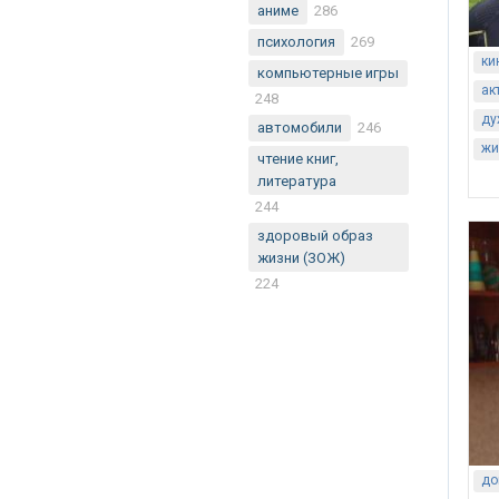
аниме
286
психология
269
ки
компьютерные игры
ак
248
ду
автомобили
246
жи
чтение книг,
литература
244
здоровый образ
жизни (ЗОЖ)
224
до