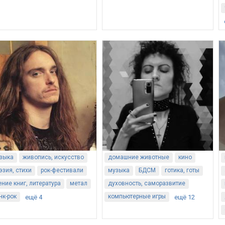
зыка
живопись, искусство
домашние животные
кино
эзия, стихи
рок-фестивали
музыка
БДСМ
готика, готы
ение книг, литература
метал
духовность, саморазвитие
нк-рок
компьютерные игры
ещё 4
ещё 12