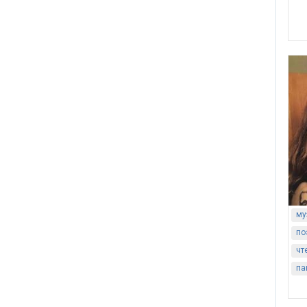
му
по
чт
па