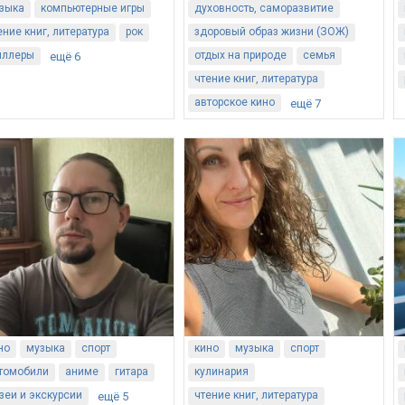
зыка
компьютерные игры
духовность, саморазвитие
ение книг, литература
рок
здоровый образ жизни (ЗОЖ)
иллеры
отдых на природе
семья
ещё 6
чтение книг, литература
авторское кино
ещё 7
но
музыка
спорт
кино
музыка
спорт
томобили
аниме
гитара
кулинария
зеи и экскурсии
чтение книг, литература
ещё 5