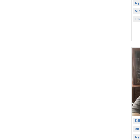
му
чт
тр
ки
ав
му