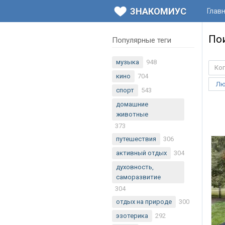
ЗНАКОМИУС
Глав
По
Популярные теги
музыка
948
Ког
кино
704
Лю
спорт
543
домашние
животные
373
путешествия
306
активный отдых
304
духовность,
саморазвитие
304
отдых на природе
300
эзотерика
292