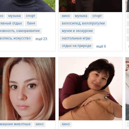
но
музыка
спорт
кино
музыка
спорт
тивный отдых
баня
велосипед, велопрогулки
ховность, саморазвитие
музеи и экскурсии
вопись, искусство
настольные игры
ещё 23
отдых на природе
ещё 6
машние животные
кино
кино