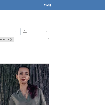
вход
До
×
×
ература