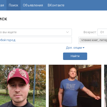
ная
Поиск
Объявления
ВКонтакте
иск
о вы ищете
Возраст:
От
бой город
чтение книг, лит
Доп. опции
Найти