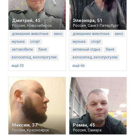
Дмитрий
,
45
Элеонора
,
51
Россия
,
Новосибирск
Россия
,
Санкт-Петербург
домашние животные
кино
домашние животные
кино
музыка
спорт
музыка
спорт
автомобили
баня
активный отдых
баня
велосипед, велопрогулки
велосипед, велопрогулки
ещё 33
ещё 66
Максим
,
37
Роман
,
45
Россия
,
Красноярск
Россия
,
Самара