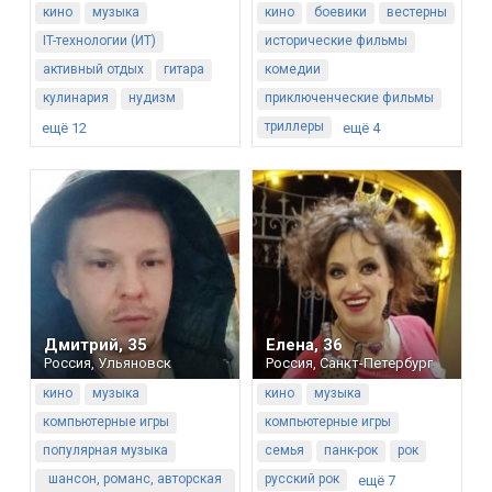
кино
музыка
кино
боевики
вестерны
IT-технологии (ИТ)
исторические фильмы
активный отдых
гитара
комедии
кулинария
нудизм
приключенческие фильмы
триллеры
ещё 12
ещё 4
Дмитрий
,
35
Елена
,
36
Россия
,
Ульяновск
Россия
,
Санкт-Петербург
кино
музыка
кино
музыка
компьютерные игры
компьютерные игры
популярная музыка
семья
панк-рок
рок
шансон, романс, авторская
русский рок
ещё 7