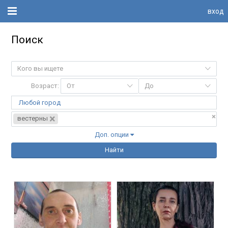
вход
Поиск
Кого вы ищете
Возраст:
От
До
Любой город
×
×
вестерны
Доп. опции
Найти