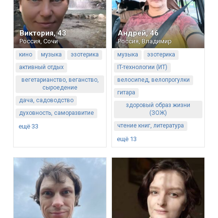
Виктория
,
43
Андрей
,
46
Россия
,
Сочи
Россия
,
Владимир
кино
музыка
эзотерика
музыка
эзотерика
активный отдых
IT-технологии (ИТ)
вегетарианство, веганство,
велосипед, велопрогулки
сыроедение
гитара
дача, садоводство
здоровый образ жизни
духовность, саморазвитие
(ЗОЖ)
чтение книг, литература
ещё 33
ещё 13