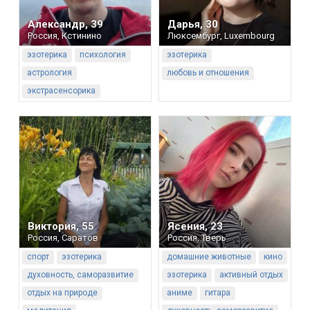
Александр
,
39
Дарья
,
30
Россия
,
Кстинино
Люксембург
,
Luxembourg
эзотерика
психология
эзотерика
астрология
любовь и отношения
экстрасенсорика
Виктория
,
55
Ясения
,
23
Россия
,
Саратов
Россия
,
Тверь
спорт
эзотерика
домашние животные
кино
духовность, саморазвитие
эзотерика
активный отдых
отдых на природе
аниме
гитара