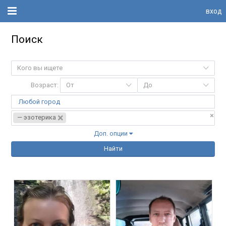
вход
Поиск
Кого вы ищете
Возраст:
От
До
Любой город
×
×
— эзотерика
Доп. опции
Найти