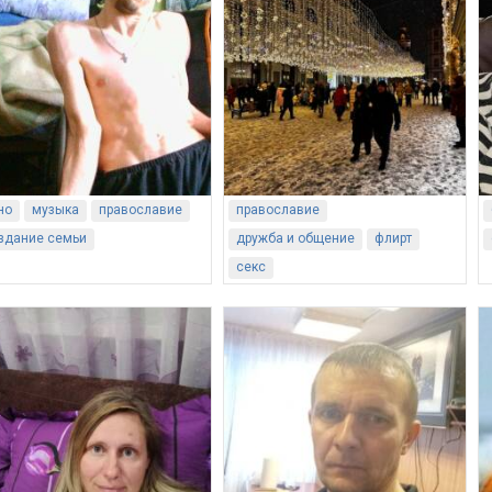
но
музыка
православие
православие
здание семьи
дружба и общение
флирт
секс