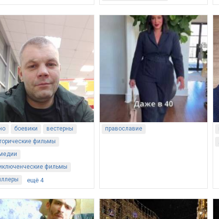
но
боевики
вестерны
православие
торические фильмы
медии
иключенческие фильмы
иллеры
ещё 4