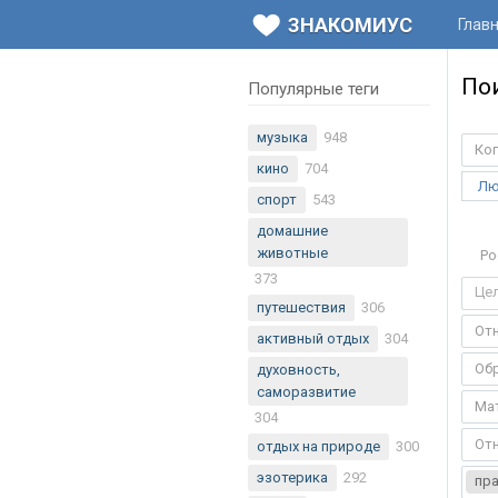
ЗНАКОМИУС
Глав
По
Популярные теги
музыка
948
Ког
кино
704
Лю
спорт
543
домашние
животные
Ро
373
путешествия
306
От
активный отдых
304
Об
духовность,
саморазвитие
Ма
304
От
отдых на природе
300
эзотерика
292
пр