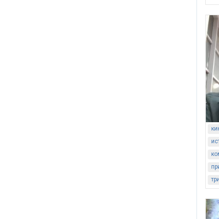
ки
ис
ко
пр
тр