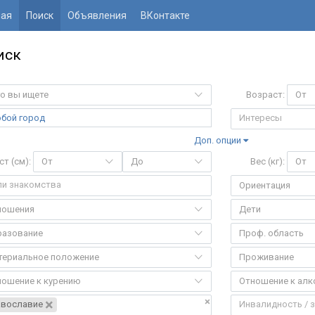
ная
Поиск
Объявления
ВКонтакте
иск
о вы ищете
Возраст:
От
бой город
Доп. опции
ст (см):
От
До
Вес (кг):
От
Ориентация
ношения
Дети
разование
Проф. область
териальное положение
Проживание
ношение к курению
Отношение к ал
×
×
авославие