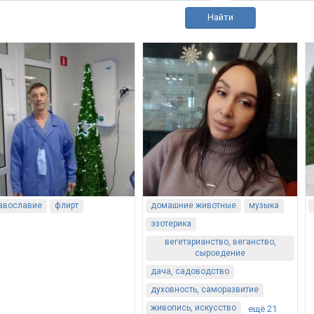
Найти
авославие
флирт
домашние животные
музыка
эзотерика
вегетарианство, веганство,
сыроедение
дача, садоводство
духовность, саморазвитие
живопись, искусство
ещё 21