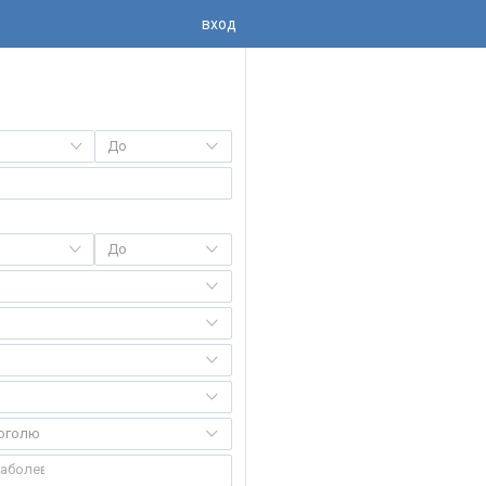
вход
До
До
коголю