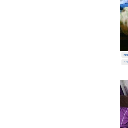
ки
со