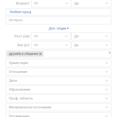
Возраст:
От
До
Любой город
Доп. опции
Рост (см):
От
До
Вес (кг):
От
До
×
×
дружба и общение
Ориентация
Отношения
Дети
Образование
Проф. область
Материальное положение
Проживание