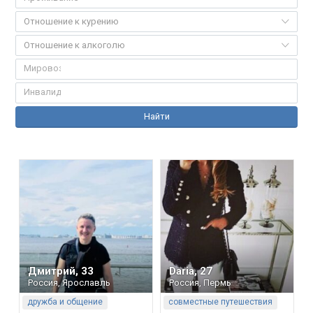
Отношение к курению
Отношение к алкоголю
Найти
Дмитрий
,
33
Daria
,
27
Россия
,
Ярославль
Россия
,
Пермь
дружба и общение
совместные путешествия