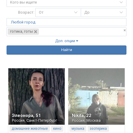
Кого вы ищете
Возраст:
От
До
Любой город
×
×
готика, готы
Доп. опции
Найти
Элеонора
,
51
Nikita
,
22
Россия
,
Санкт-Петербург
Россия
,
Москва
домашние животные
кино
музыка
эзотерика