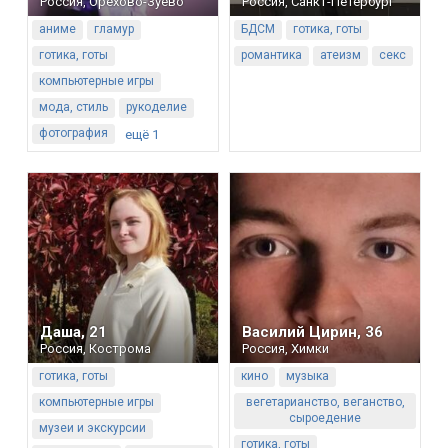
Россия
,
Орехово-Зуево
Россия
,
Санкт-Петербург
аниме
гламур
БДСМ
готика, готы
готика, готы
романтика
атеизм
секс
компьютерные игры
мода, стиль
рукоделие
фотография
ещё 1
Даша
,
21
Василий Цирин
,
36
Россия
,
Кострома
Россия
,
Химки
готика, готы
кино
музыка
компьютерные игры
вегетарианство, веганство,
сыроедение
музеи и экскурсии
готика, готы