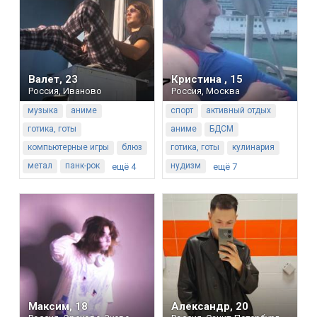
Валет
,
23
Кристина
,
15
Россия
,
Иваново
Россия
,
Москва
музыка
аниме
спорт
активный отдых
готика, готы
аниме
БДСМ
компьютерные игры
блюз
готика, готы
кулинария
метал
панк-рок
нудизм
ещё 4
ещё 7
Максим
,
18
Александр
,
20