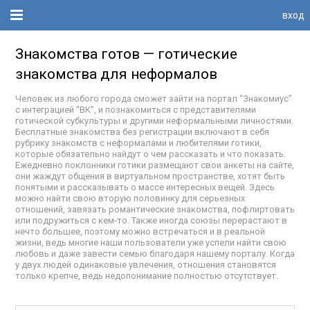
вход
Знакомства готов — готические
знакомства для неформалов
Человек из любого города сможет зайти на портал “Знакомиус”
с интеграцией “ВК”, и познакомиться с представителями
готической субкультуры и другими неформальными личностями.
Бесплатные знакомства без регистрации включают в себя
рубрику знакомств с неформалами и любителями готики,
которые обязательно найдут о чем рассказать и что показать.
Ежедневно поклонники готики размещают свои анкеты на сайте,
они жаждут общения в виртуальном пространстве, хотят быть
понятыми и рассказывать о массе интересных вещей. Здесь
можно найти свою вторую половинку для серьезных
отношений, завязать романтические знакомства, пофлиртовать
или подружиться с кем-то. Также иногда союзы перерастают в
нечто большее, поэтому можно встречаться и в реальной
жизни, ведь многие наши пользователи уже успели найти свою
любовь и даже завести семью благодаря нашему порталу. Когда
у двух людей одинаковые увлечения, отношения становятся
только крепче, ведь недопонимание полностью отсутствует.