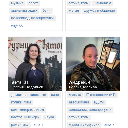
музыка
спорт
готика, готы
шаманизм
активный отдых
баня
метал
дружба и общение
велосипед, велопрогулки
ещё 66
Вета
,
31
Андрей
,
41
Россия
,
Подольск
Россия
,
Москва
домашние животные
кино
музыка
IT-технологии (ИТ)
готика, готы
автомобили
БДСМ
компьютерные игры
велосипед, велопрогулки
настольные игры
наука
готика, готы
романтика
музеи и экскурсии
ещё 7
ещё 7