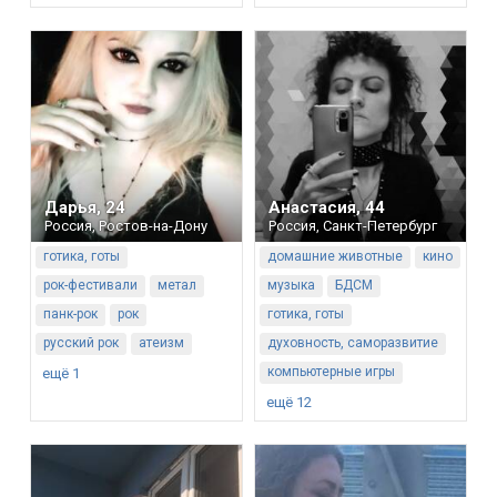
Дарья
,
24
Анастасия
,
44
Россия
,
Ростов-на-Дону
Россия
,
Санкт-Петербург
готика, готы
домашние животные
кино
рок-фестивали
метал
музыка
БДСМ
панк-рок
рок
готика, готы
русский рок
атеизм
духовность, саморазвитие
компьютерные игры
ещё 1
ещё 12