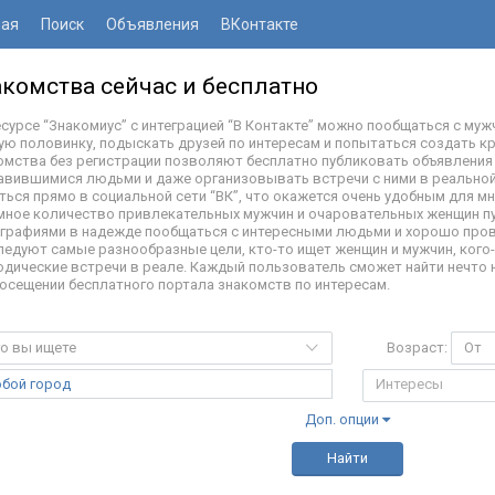
ная
Поиск
Объявления
ВКонтакте
акомства сейчас и бесплатно
есурсе “Знакомиус” с интеграцией “В Контакте” можно пообщаться с му
ую половинку, подыскать друзей по интересам и попытаться создать к
омства без регистрации позволяют бесплатно публиковать объявления 
авившимися людьми и даже организовывать встречи с ними в реальной
ться прямо в социальной сети “ВК”, что окажется очень удобным для м
мное количество привлекательных мужчин и очаровательных женщин пу
графиями в надежде пообщаться с интересными людьми и хорошо пров
ледуют самые разнообразные цели, кто-то ищет женщин и мужчин, кого
одические встречи в реале. Каждый пользователь сможет найти нечто н
посещении бесплатного портала знакомств по интересам.
о вы ищете
Возраст:
От
бой город
Доп. опции
Найти