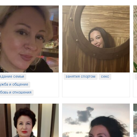
здание семьи
занятия спортом
секс
ужба и общение
бовь и отношения