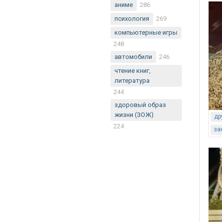
аниме
286
психология
269
компьютерные игры
248
автомобили
246
чтение книг,
литература
244
здоровый образ
жизни (ЗОЖ)
др
224
за