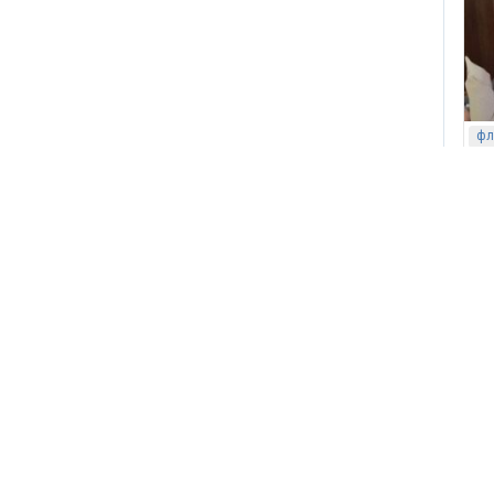
фл
со
лю