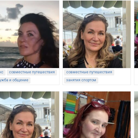
кс
совместные путешествия
совместные путешествия
ужба и общение
занятия спортом