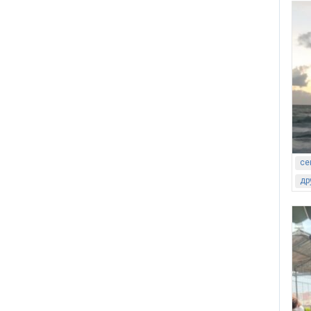
се
др