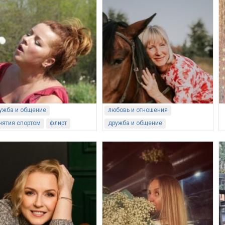
ужба и общение
любовь и отношения
нятия спортом
флирт
дружба и общение