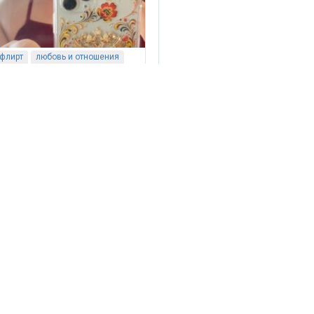
флирт
любовь и отношения
любовь и отношения
секс