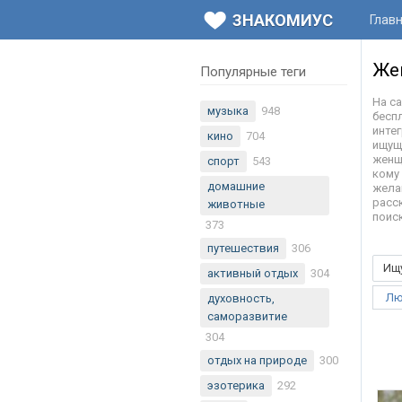
ЗНАКОМИУС
Глав
Же
Популярные теги
На с
музыка
948
бесп
инте
кино
704
ищущ
женщ
спорт
543
кому
домашние
жела
расс
животные
поис
373
путешествия
306
Ищ
активный отдых
304
Лю
духовность,
саморазвитие
304
отдых на природе
300
эзотерика
292