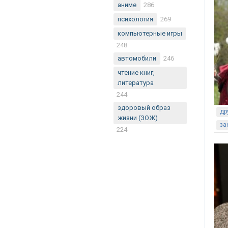
аниме
286
психология
269
компьютерные игры
248
автомобили
246
чтение книг,
литература
244
здоровый образ
др
жизни (ЗОЖ)
за
224