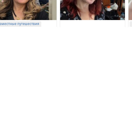
вместные путешествия
нятия спортом
здание семьи
занятия спортом
секс
ужба и общение
бовь и отношения