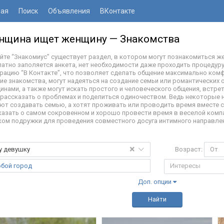
ная
Поиск
Объявления
ВКонтакте
нщина ищет женщину — Знакомства
айте “Знакомиус” существует раздел, в котором могут познакомиться 
латно заполяется анкета, нет необходимости даже проходить процедуру
грацию “В Контакте”, что позволяет сделать общение максимально ко
ие знакомства, могут надеяться на создание семьи или романтических
инами, а также могут искать простого и человеческого общения, встре
 рассказать о проблемах и поделиться одиночеством. Ведь некоторые не
ют создавать семью, а хотят проживать или проводить время вместе с
казать о самом сокровенном и хорошо провести время в веселой комп
ком подружки для проведения совместного досуга интимного направлен
×
у девушку
Возраст:
От
бой город
Доп. опции
Найти