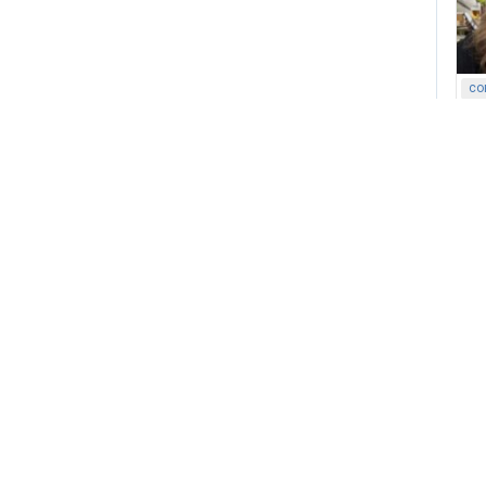
со
за
со
др
лю