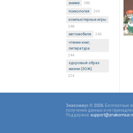
аниме
286
психология
269
компьютерные игры
248
автомобили
246
чтение книг,
литература
244
здоровый образ
жизни (ЗОЖ)
224
Знакомиус © 2026
. Бесплатные 
получения данных и не принадлеж
Поддержка:
support@znakomius.r