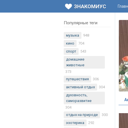
ЗНАКОМИУС
Глав
Популярные теги
музыка
948
кино
704
спорт
543
домашние
животные
373
путешествия
306
активный отдых
304
духовность,
А
саморазвитие
304
отдых на природе
300
эзотерика
292