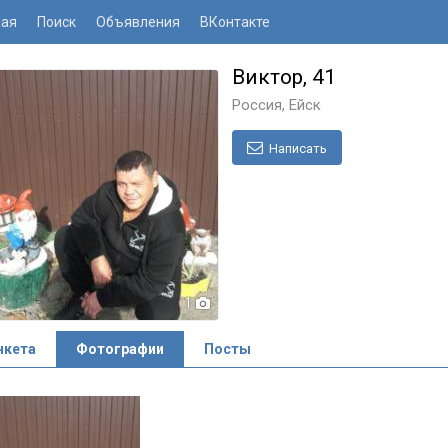
ная
Поиск
Объявления
ВКонтакте
Виктор, 41
Россия, Ейск
Написать
1
нкета
Фотографии
Посты